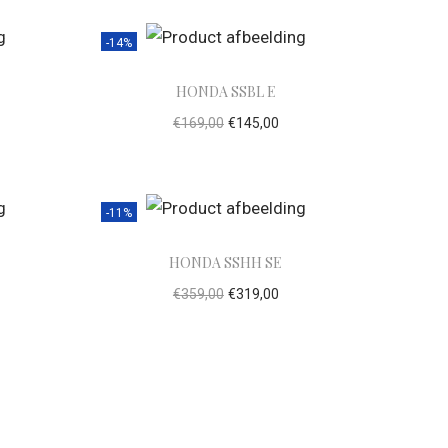
-14%
HONDA SSBL E
€
169,00
€
145,00
lwagen
Toevoegen aan winkelwagen
-11%
HONDA SSHH SE
€
359,00
€
319,00
lwagen
Toevoegen aan winkelwagen