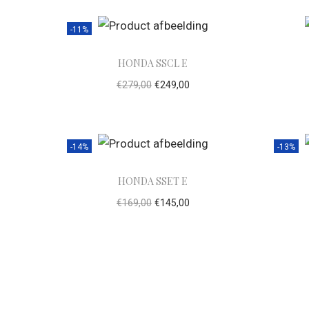
-11%
HONDA SSCL E
€
279,00
€
249,00
Toevoegen aan winkelwagen
To
-14%
-13%
HONDA SSET E
€
169,00
€
145,00
Toevoegen aan winkelwagen
To