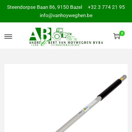
Steendorpse Baan 86, 9150 Bazel
+32 3 774 21 95
info@vanhoyweghen.be
0