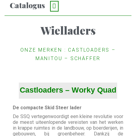
Catalogus
GRAAFMACHINES
WIELLADERS
VERREIKERS
Wielladers
ONZE MERKEN : CASTLOADERS –
MANITOU – SCHÄFFER
Castloaders – Worky Quad
De compacte Skid Steer lader
De SSQ vertegenwoordigt een kleine revolutie voor
de meest uiteenlopende vereisten van het werken
in krappe ruimtes in de landbouw, op boerderijen, in
gebouwen, bij groenbeheer. Dankzij de