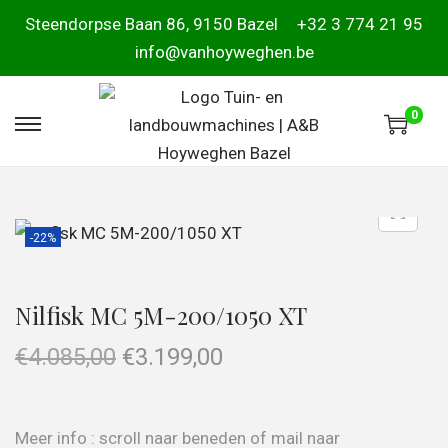
Steendorpse Baan 86, 9150 Bazel
+32 3 774 21 95
info@vanhoyweghen.be
0
-22%
Nilfisk MC 5M-200/1050 XT
€
4.085,00
€
3.199,00
Meer info : scroll naar beneden of mail naar