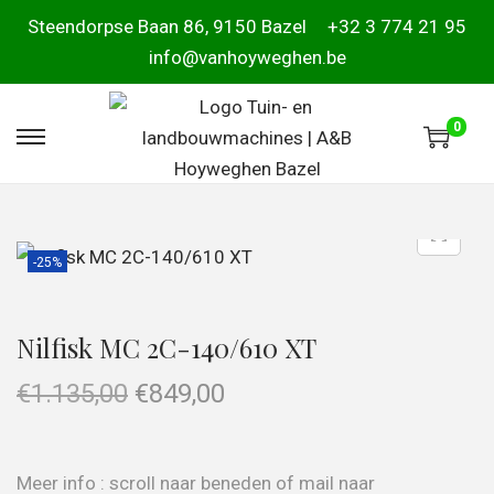
Steendorpse Baan 86, 9150 Bazel
+32 3 774 21 95
info@vanhoyweghen.be
0
-25%
Nilfisk MC 2C-140/610 XT
€
1.135,00
€
849,00
Meer info : scroll naar beneden of mail naar