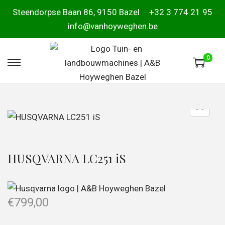
Steendorpse Baan 86, 9150 Bazel
+32 3 774 21 95
info@vanhoyweghen.be
0
HUSQVARNA LC251 iS
€
799,00