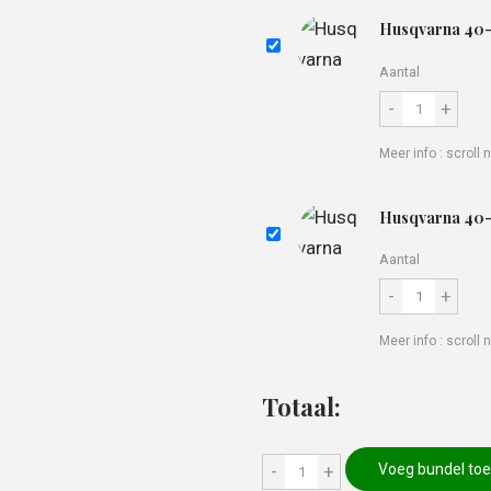
Husqvarna 40
Aantal
-
+
Meer info : scrol
Husqvarna 40
Aantal
-
+
Meer info : scrol
Totaal:
-
+
Voeg bundel to