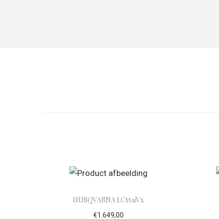
HUSQVARNA LC551iVx
€
1.649,00