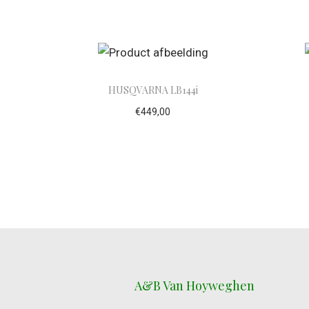
Toevoegen aan winkelwagen
To
HUSQVARNA LB144i
€
449,00
Toevoegen aan winkelwagen
To
A&B Van Hoyweghen