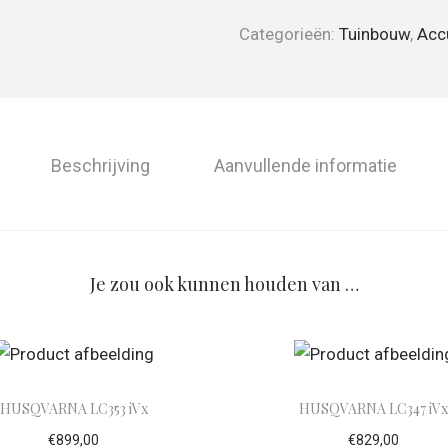
Categorieën:
Tuinbouw
,
Acc
Beschrijving
Aanvullende informatie
Je zou ook kunnen houden van …
HUSQVARNA LC353 iVx
HUSQVARNA LC347 iV
€
899,00
€
829,00