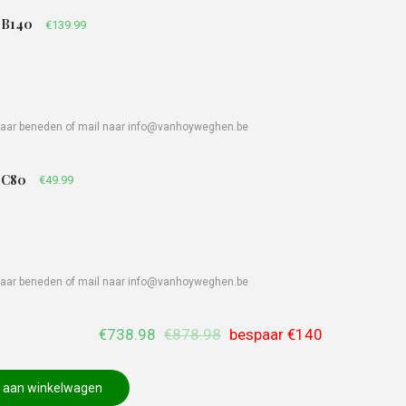
-B140
€
139.99
l naar beneden of mail naar info@vanhoyweghen.be
-C80
€
49.99
l naar beneden of mail naar info@vanhoyweghen.be
€738.98
€878.98
bespaar
€140
e aan winkelwagen