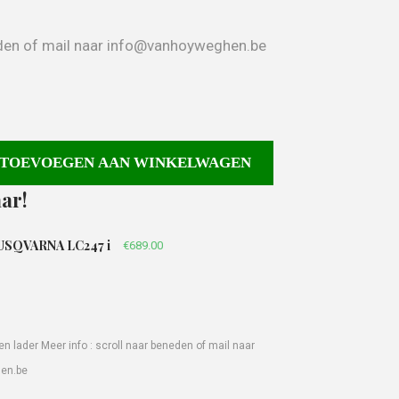
neden of mail naar info@vanhoyweghen.be
TOEVOEGEN AAN WINKELWAGEN
ar!
HUSQVARNA LC247 i
€
689.00
en lader Meer info : scroll naar beneden of mail naar
en.be