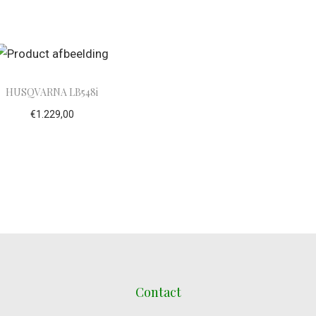
evoegen aan winkelwagen
Toevoegen aan winke
HUSQVARNA LB548i
€
1.229,00
evoegen aan winkelwagen
Contact