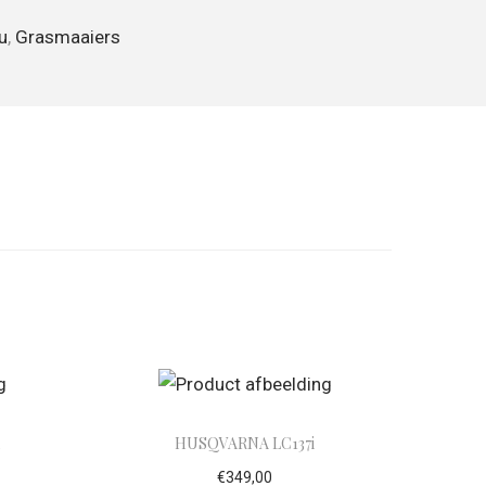
u
,
Grasmaaiers
x
HUSQVARNA LC137i
€
349,00