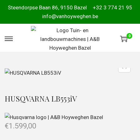
Steendorpse Baan 86, 9150 Bazel
+32 3 774 21 95
info@vanhoyweghen.be
0
HUSQVARNA LB553iV
€
1.599,00