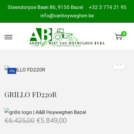
Steendorpse Baan 86, 9150 Bazel
+32 3 774 21 95
info@vanhoyweghen.be
0
-9%
GRILLO FD220R
€
6.425,00
€
5.849,00