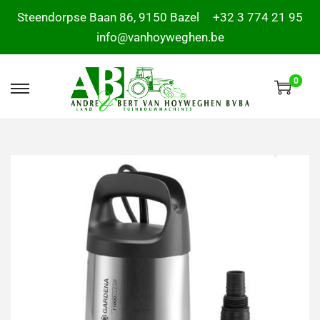
Steendorpse Baan 86, 9150 Bazel
+32 3 774 21 95
info@vanhoyweghen.be
0