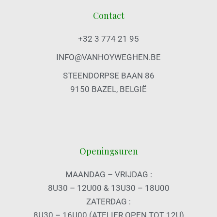
Contact
+32 3 774 21 95
INFO@VANHOYWEGHEN.BE
STEENDORPSE BAAN 86
9150 BAZEL, BELGIË
Openingsuren
MAANDAG – VRIJDAG :
8U30 – 12U00 & 13U30 – 18U00
ZATERDAG :
8U30 – 16U00 (ATELIER OPEN TOT 12U)