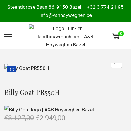
Steendorpse Baan 86, 9150 Bazel
+32 3 774 21 95
info@vanhoyweghen.be
0
-6%
Billy Goat PR550H
€
3.127,00
€
2.949,00