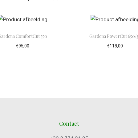
Gardena ComfortCut 550
Gardena PowerCut 650/
€
95,00
€
118,00
evoegen aan winkelwagen
Toevoegen aan winke
Contact