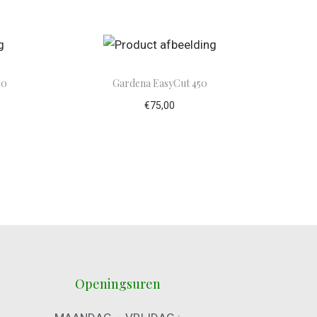
30
Gardena EasyCut 450
€
75,00
lwagen
Toevoegen aan winkelwagen
Openingsuren