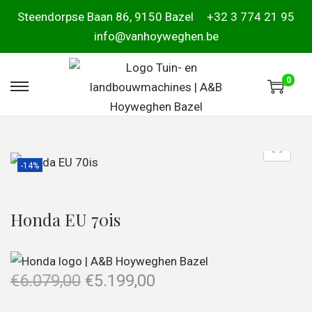
Steendorpse Baan 86, 9150 Bazel
+32 3 774 21 95
info@vanhoyweghen.be
0
-14%
Honda EU 70is
€
6.079,00
€
5.199,00