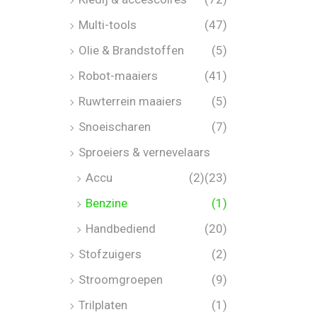
Multi-tools
(47)
Olie & Brandstoffen
(5)
Robot-maaiers
(41)
Ruwterrein maaiers
(5)
Snoeischaren
(7)
Sproeiers & vernevelaars
Accu
(2)
(23)
Benzine
(1)
Handbediend
(20)
Stofzuigers
(2)
Stroomgroepen
(9)
Trilplaten
(1)