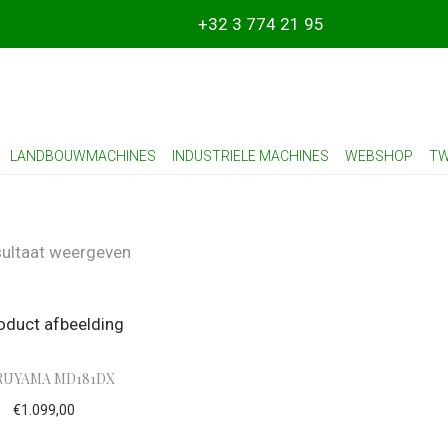
+32 3 774 21 95
LANDBOUWMACHINES
INDUSTRIELE MACHINES
WEBSHOP
TW
sultaat weergeven
UYAMA MD181DX
€
1.099,00
gen aan winkelwagen