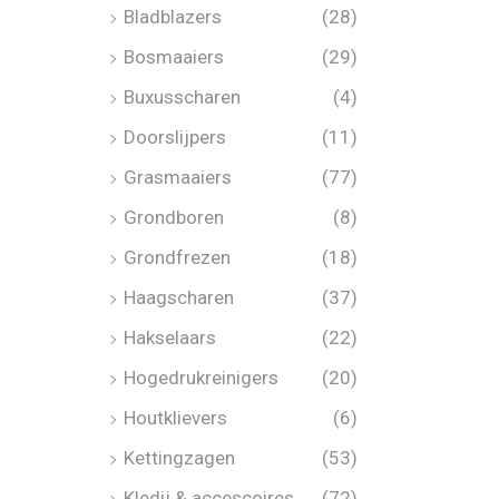
Bladblazers
(28)
Bosmaaiers
(29)
Buxusscharen
(4)
Doorslijpers
(11)
Grasmaaiers
(77)
Grondboren
(8)
Grondfrezen
(18)
Haagscharen
(37)
Hakselaars
(22)
Hogedrukreinigers
(20)
Houtklievers
(6)
Kettingzagen
(53)
Kledij & accescoires
(72)