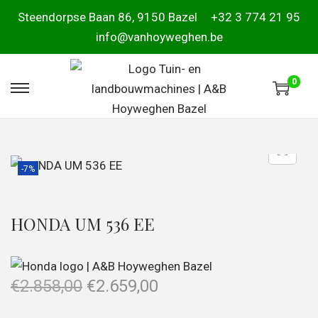
Steendorpse Baan 86, 9150 Bazel
+32 3 774 21 95
info@vanhoyweghen.be
0
-7%
HONDA UM 536 EE
€
2.858,00
€
2.659,00