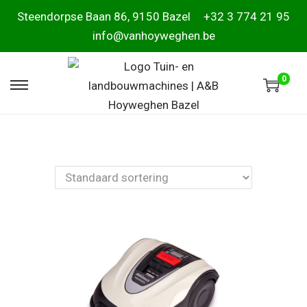
Steendorpse Baan 86, 9150 Bazel
+32 3 774 21 95
info@vanhoyweghen.be
0