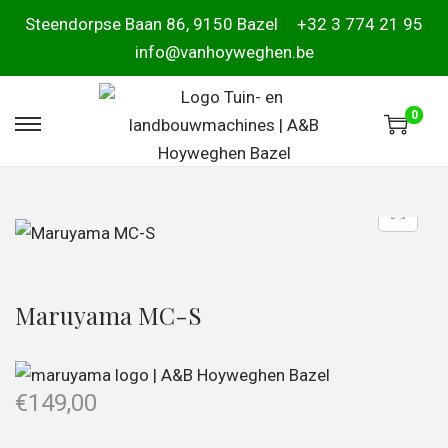
Steendorpse Baan 86, 9150 Bazel
+32 3 774 21 95
info@vanhoyweghen.be
0
Maruyama MC-S
€
149,00