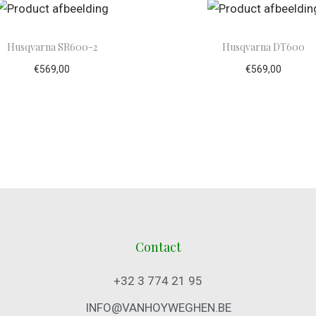
Husqvarna SR600-2
Husqvarna DT600
€
569,00
€
569,00
evoegen aan winkelwagen
Toevoegen aan winke
Contact
+32 3 774 21 95
INFO@VANHOYWEGHEN.BE