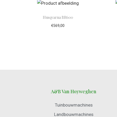
Husqvarna BR600
€
569,00
Toevoegen aan winkelwagen
To
A&B Van Hoyweghen
Tuinbouwmachines
Landbouwmachines