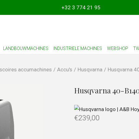
+32 3 774 21 95
LANDBOUWMACHINES
INDUSTRIELE MACHINES
WEBSHOP
TW
scoires accumachines
/
Accu's
/
Husqvarna
/
Husqvarna 4
Husqvarna 40-B14
€
239,00