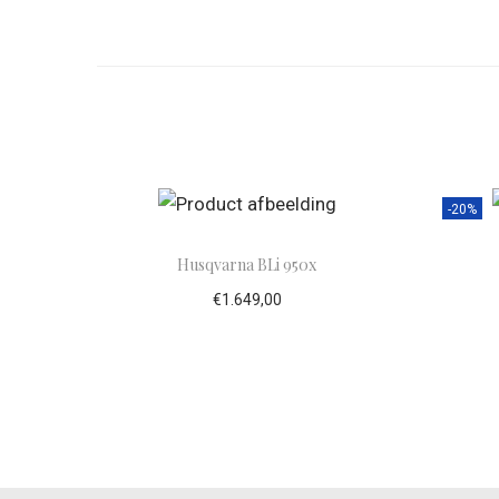
-20%
Husqvarna BLi 950x
€
1.649,00
Toevoegen aan winkelwagen
To