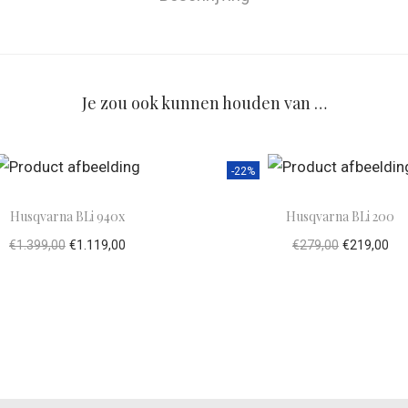
Je zou ook kunnen houden van …
-22%
Husqvarna BLi 940x
Husqvarna BLi 200
€
1.399,00
€
1.119,00
€
279,00
€
219,00
evoegen aan winkelwagen
Toevoegen aan winke