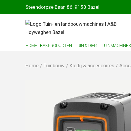
Steendorpse Baan 86, 9150 Bazel
HOME
BAKPRODUCTEN
TUIN & DIER
TUINMACHINES
Home
/
Tuinbouw
/
Kledij & accescoires
/
Acce