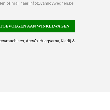
neden of mail naar info@vanhoyweghen.be
TOEVOEGEN AAN WINKELWAGEN
accumachines
,
Accu's
,
Husqvarna
,
Kledij &