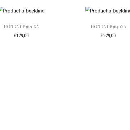
HONDA DP3620XA
HONDA DP3640XA
€
129,00
€
229,00
evoegen aan winkelwagen
Toevoegen aan winke