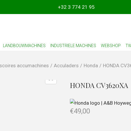
+32 3 774 21 95
LANDBOUWMACHINES
INDUSTRIELE MACHINES
WEBSHOP
TW
scoires accumachines
/
Acculaders
/
Honda
/
HONDA CV3
HONDA CV3620XA
€
49,00