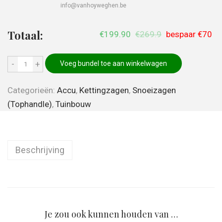
info@vanhoyweghen.be
Totaal:
€199.90
€269.9
bespaar
€70
-
+
Voeg bundel toe aan winkelwagen
Categorieën:
Accu
,
Kettingzagen
,
Snoeizagen
(Tophandle)
,
Tuinbouw
Beschrijving
Je zou ook kunnen houden van …