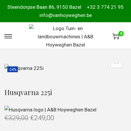
Steendorpse Baan 86, 9150 Bazel
+32 3 774 21 95
info@vanhoyweghen.be
0
-24%
Husqvarna 225i
€
329,00
€
249,00