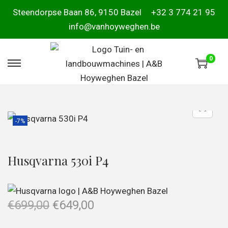
Steendorpse Baan 86, 9150 Bazel
+32 3 774 21 95
info@vanhoyweghen.be
0
-7%
Husqvarna 530i P4
€
699,00
€
649,00