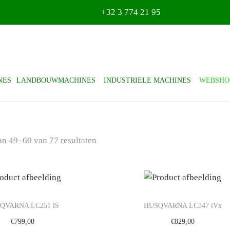
+32 3 774 21 95
NES
LANDBOUWMACHINES
INDUSTRIELE MACHINES
WEBSHO
an
49
–
60
van 77 resultaten
QVARNA LC251 iS
HUSQVARNA LC347 iVx
€
799,00
€
829,00