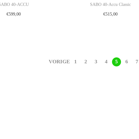
SABO 40-ACCU
SABO 40-Accu Classic
€
599,00
€
515,00
egen aan winkelwagen
Toevoegen aan winkelwa
VORIGE
1
2
3
4
5
6
7