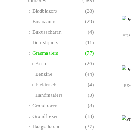
Tuinbouw
(588)
Toevo
Bladblazers
(28)
Bosmaaiers
(29)
Buxusscharen
(4)
HUS
Doorslijpers
(11)
Grasmaaiers
(77)
Toevo
Accu
(26)
Benzine
(44)
Elektrisch
(4)
HUS
Handmaaiers
(3)
Toevo
Grondboren
(8)
Grondfrezen
(18)
Haagscharen
(37)