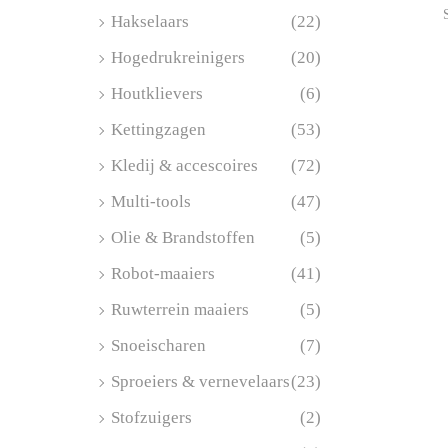
Hakselaars
(22)
Hogedrukreinigers
(20)
Toevo
Houtklievers
(6)
Kettingzagen
(53)
Kledij & accescoires
(72)
Multi-tools
(47)
Olie & Brandstoffen
(5)
Robot-maaiers
(41)
Ruwterrein maaiers
(5)
Snoeischaren
(7)
Sproeiers & vernevelaars
(23)
Stofzuigers
(2)