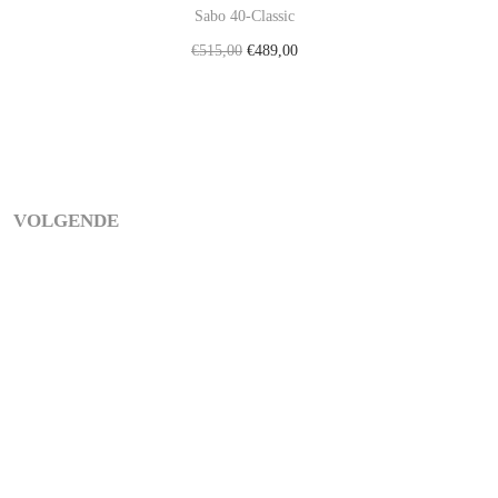
Sabo 40-Classic
€
515,00
€
489,00
gen
Toevoegen aan winkelwagen
VOLGENDE