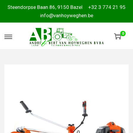
Steendorpse Baan 86, 9150 Bazel
+32 3 774 21 95
info@vanhoyweghen.be
0