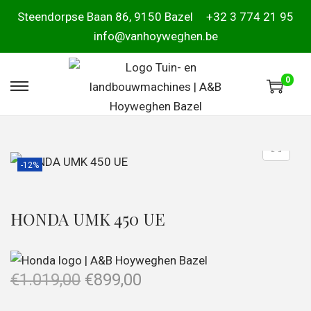
Steendorpse Baan 86, 9150 Bazel
+32 3 774 21 95
info@vanhoyweghen.be
0
-12%
HONDA UMK 450 UE
€
1.019,00
€
899,00