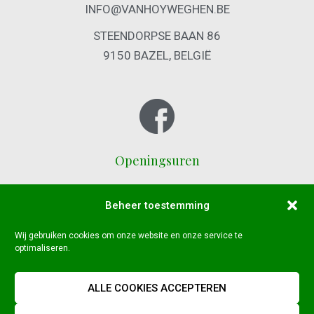
INFO@VANHOYWEGHEN.BE
STEENDORPSE BAAN 86
9150 BAZEL, BELGIË
Openingsuren
MAANDAG – VRIJDAG :
Beheer toestemming
8U30 – 12U00 & 13U30 – 18U00
ZATERDAG :
Wij gebruiken cookies om onze website en onze service te
optimaliseren.
8U30 – 16U00 (ATELIER OPEN TOT 12U)
ALLE COOKIES ACCEPTEREN