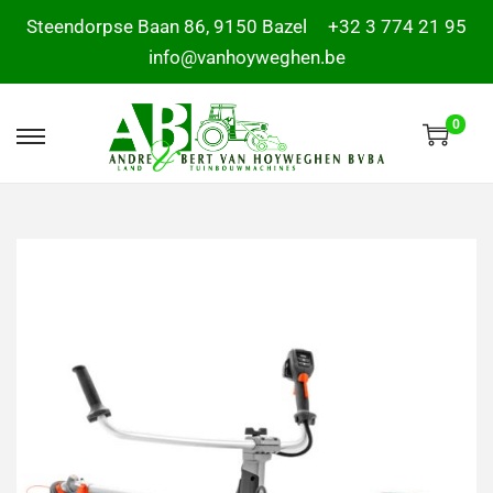
Steendorpse Baan 86, 9150 Bazel
+32 3 774 21 95
info@vanhoyweghen.be
0