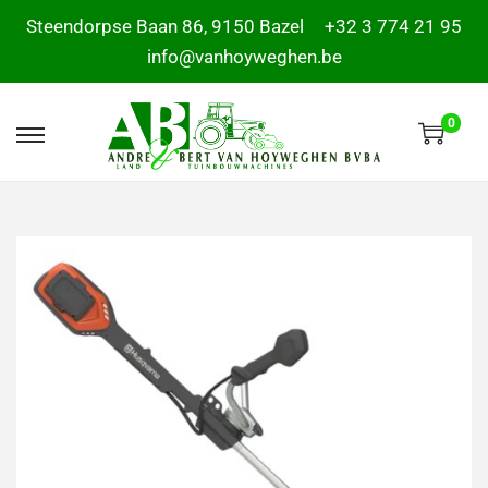
Steendorpse Baan 86, 9150 Bazel
+32 3 774 21 95
info@vanhoyweghen.be
0